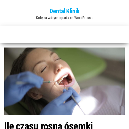
Przejdź
Dental Klinik
do
Kolejna witryna oparta na WordPressie
treści
Ile czasu rosną ósemki