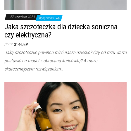
27 września 2023
Wyłączono
Jaka szczoteczka dla dziecka soniczna
czy elektryczna?
przez
314-DEV
Jaką szczoteczkę powinno mieć nasze dziecko? Czy od razu warto
postawić na model z obracaną końcówką? A może
skuteczniejszym rozwiązaniem…