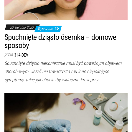
23 sierpnia 2023
Wyłączono
Spuchnięte dziąsło ósemka – domowe
sposoby
przez
314-DEV
Spuchnięte dziąsło niekoniecznie musi być poważnym objawem
chorobowym. Jeżeli nie towarzyszą mu inne niepokojące
symptomy, takie jak chociażby widoczna krew przy…