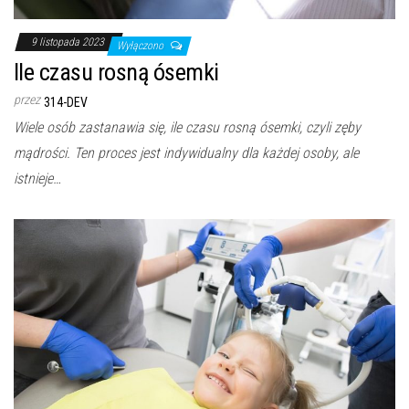
9 listopada 2023
Wyłączono
Ile czasu rosną ósemki
przez
314-DEV
Wiele osób zastanawia się, ile czasu rosną ósemki, czyli zęby
mądrości. Ten proces jest indywidualny dla każdej osoby, ale
istnieje…