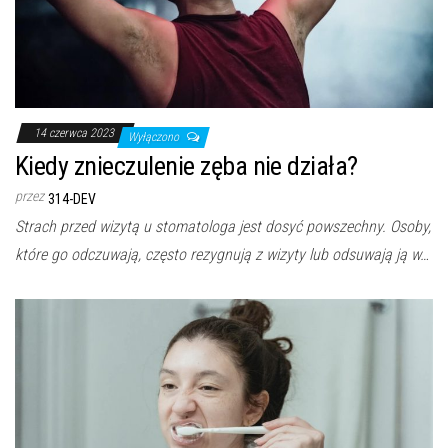
14 czerwca 2023
Wyłączono
Kiedy znieczulenie zęba nie działa?
przez
314-DEV
Strach przed wizytą u stomatologa jest dosyć powszechny. Osoby,
które go odczuwają, często rezygnują z wizyty lub odsuwają ją w…