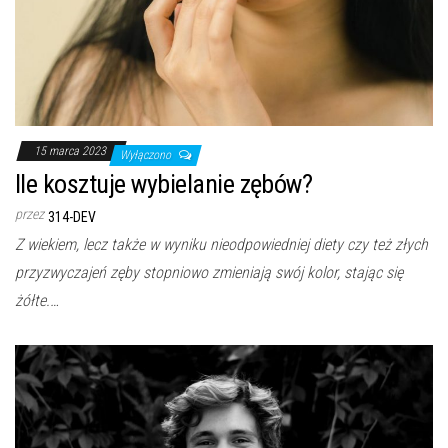
15 marca 2023
Wyłączono
Ile kosztuje wybielanie zębów?
przez
314-DEV
Z wiekiem, lecz także w wyniku nieodpowiedniej diety czy też złych
przyzwyczajeń zęby stopniowo zmieniają swój kolor, stając się
żółte.…