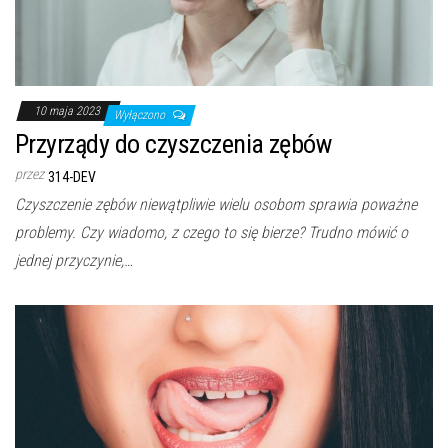
10 maja 2023
Wyłączono
Przyrządy do czyszczenia zębów
przez
314-DEV
Czyszczenie zębów niewątpliwie wielu osobom sprawia poważne
problemy. Czy wiadomo, z czego to się bierze? Trudno mówić o
jednej przyczynie,…