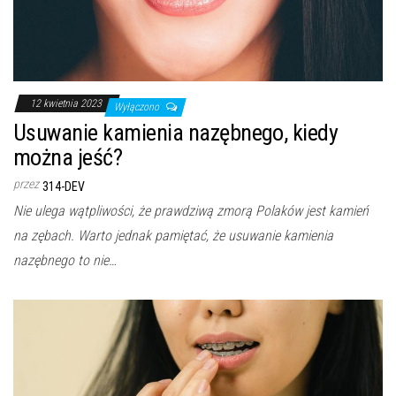
12 kwietnia 2023
Wyłączono
Usuwanie kamienia nazębnego, kiedy
można jeść?
przez
314-DEV
Nie ulega wątpliwości, że prawdziwą zmorą Polaków jest kamień
na zębach. Warto jednak pamiętać, że usuwanie kamienia
nazębnego to nie…